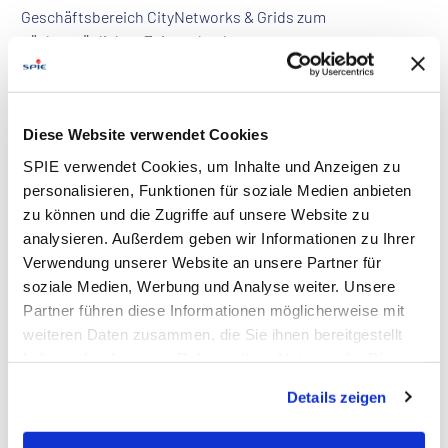
Geschäftsbereich CityNetworks & Grids zum
nächstmöglichen Zeitpunkt als
Servicetechniker Ladeinfrastruktur Elektromobilität
m/w/d
Diese Website verwendet Cookies
Einsatzort: Essen
SPIE verwendet Cookies, um Inhalte und Anzeigen zu
Kennziffer: 2026-0170
personalisieren, Funktionen für soziale Medien anbieten
Arbeitszeit: Vollzeit (unbefristet)
zu können und die Zugriffe auf unsere Website zu
analysieren. Außerdem geben wir Informationen zu Ihrer
Aufgaben
Verwendung unserer Website an unsere Partner für
soziale Medien, Werbung und Analyse weiter. Unsere
Du übernimmst die Montage und Inbetriebnahme von
Partner führen diese Informationen möglicherweise mit
elektrischen Anlagen im Bereich Elektromobilität – zum
weiteren Daten zusammen, die Sie ihnen bereitgestellt
Beispiel Ladestationen – unter Einhaltung der DGUV-
haben oder die sie im Rahmen Ihrer Nutzung der Dienste
Vorschriften und der Ladesäulenverordnung
gesammelt haben. Dies schließt gegebenenfalls die
Auch die Durchführung von Reparatur-, Wartungs- und
Details zeigen
Verarbeitung Ihrer Daten in den USA ein. Alle weiteren
Instandhaltungsarbeiten an den Ladestationen gehört
Informationen zu Cookies finden Sie in unseren
zu Deinem Aufgabenbereich