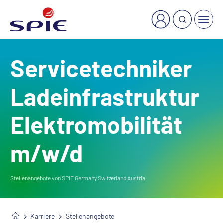
×
Welche Dienstleistung suchen Sie?
Servicetechniker
Ladeinfrastruktur
Elektromobilität
m/w/d
Stellenangebote von SPIE Germany Switzerland Austria
Karriere
Stellenangebote