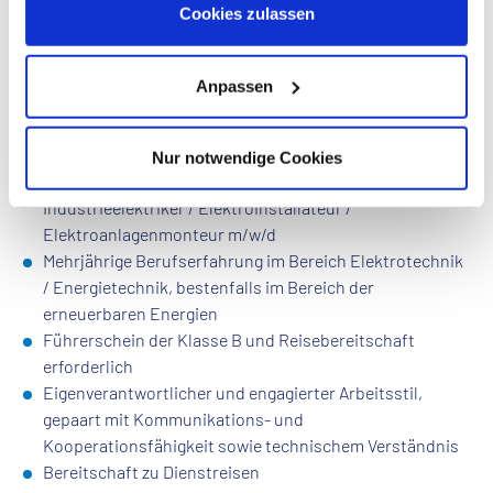
Datenschutzhinweisen
.
Nach erfolgreicher Einarbeitung nimmst Du am
Cookies zulassen
Rufbereitschaftsdienst teil
Anpassen
Profil
Abgeschlossene Ausbildung im Bereich Elektrotechnik /
Nur notwendige Cookies
Energietechnik z.B. als Elektroniker / Elektriker /
Industrieelektriker / Elektroinstallateur /
Elektroanlagenmonteur m/w/d
Mehrjährige Berufserfahrung im Bereich Elektrotechnik
/ Energietechnik, bestenfalls im Bereich der
erneuerbaren Energien
Führerschein der Klasse B und Reisebereitschaft
erforderlich
Eigenverantwortlicher und engagierter Arbeitsstil,
gepaart mit Kommunikations- und
Kooperationsfähigkeit sowie technischem Verständnis
Bereitschaft zu Dienstreisen