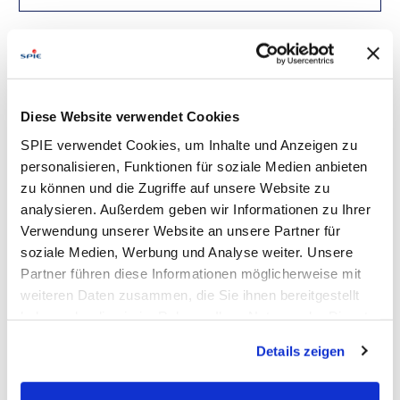
Du suchst ein spannendes, abwechslungsreiches
Arbeitsumfeld im Rückbau von Kernkraftwerken, Nuclear
Technology, Kraftwerken und Industrieanlagen?
Monteur Rückbau Kernkraftwerk - Schlosser,
Diese Website verwendet Cookies
Metallbauer, Maschinen- und Anlagenbauer o.ä. m/w/d
SPIE verwendet Cookies, um Inhalte und Anzeigen zu
Rückbau Kernkraftwerke Nuclear Technology
personalisieren, Funktionen für soziale Medien anbieten
zu können und die Zugriffe auf unsere Website zu
Einsatzort: Neckarwestheim
analysieren. Außerdem geben wir Informationen zu Ihrer
Kennziffer: 2025-1365
Verwendung unserer Website an unsere Partner für
Arbeitszeit: Vollzeit (unbefristet)
soziale Medien, Werbung und Analyse weiter. Unsere
Partner führen diese Informationen möglicherweise mit
weiteren Daten zusammen, die Sie ihnen bereitgestellt
Aufgaben
haben oder die sie im Rahmen Ihrer Nutzung der Dienste
Du erledigst Demontage-, Dekontaminations- und
gesammelt haben. Dies schließt gegebenenfalls die
Nachzerlegungsarbeiten von Anlagen, Oberflächen,
Details zeigen
Verarbeitung Ihrer Daten in den USA ein. Alle weiteren
Rohrleitungen, Stahlkonstruktionen sowie sonstigen
Informationen zu Cookies finden Sie in unseren
Einzelteilen