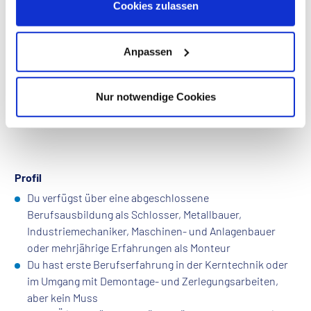
Datenschutzhinweisen
.
Cookies zulassen
Du führst Schweißarbeiten sowie Abfräsarbeiten an
Böden und Wänden durch
Du führst allgemeine Instandhaltungs- und
Anpassen
Schlosserarbeiten aus
Du arbeitest u.a. auch in Dekontaminationsboxen und in
Strahlenschutzbereichen
Nur notwendige Cookies
Du reinigst Reststoffe, sortierst diese und führst sie in
dem Wertstoffkreislauf zurück
Profil
Du verfügst über eine abgeschlossene
Berufsausbildung als Schlosser, Metallbauer,
Industriemechaniker, Maschinen- und Anlagenbauer
oder mehrjährige Erfahrungen als Monteur
Du hast erste Berufserfahrung in der Kerntechnik oder
im Umgang mit Demontage- und Zerlegungsarbeiten,
aber kein Muss