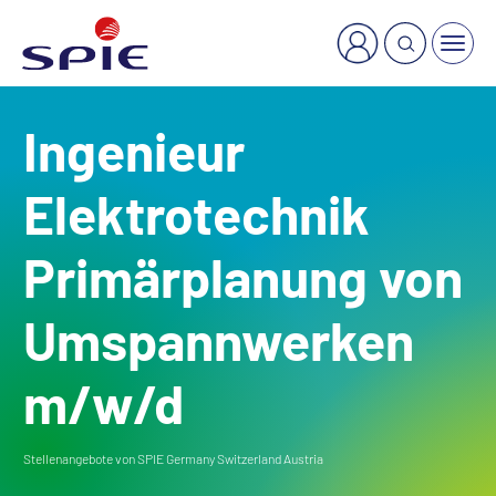
×
Welche Dienstleistung suchen Sie?
Ingenieur
Elektrotechnik
Primärplanung von
Umspannwerken
m/w/d
Stellenangebote von SPIE Germany Switzerland Austria