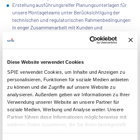
Erstellung ausführungsreifer Planungsunterlagen für
unsere Montageteams unter Berücksichtigung der
technischen und regulatorischen Rahmenbedingungen
in enger Zusammenarbeit mit Kunden und
Projektleitung
Eigenverantwortliche Erstellung der Primärplanung
mittels AutoCAD 3D oder Primtech sowie der
notwendigen Berechnungen (z.B.
Diese Website verwendet Cookies
Kurzschlussberechnungen, Blitzschutz, etc.) und
SPIE verwendet Cookies, um Inhalte und Anzeigen zu
Stücklisten
personalisieren, Funktionen für soziale Medien anbieten
Ansprechperson für die Kolleg:innen der Baustellen und
zu können und die Zugriffe auf unsere Website zu
Beratung bei allen primärtechnischen Fragestellungen
analysieren. Außerdem geben wir Informationen zu Ihrer
und Bestellprozessen von Montagematerial (z.B.
Verwendung unserer Website an unsere Partner für
Hochspannungsklemmen, etc.)
soziale Medien, Werbung und Analyse weiter. Unsere
Steuerung sowie Erstellung von Vorgaben in der
Partner führen diese Informationen möglicherweise mit
Projektabwicklung, Plausibilitäts- und Qualitätsprüfung
weiteren Daten zusammen, die Sie ihnen bereitgestellt
von externen Ingenieurdienstleistungen sowie
haben oder die sie im Rahmen Ihrer Nutzung der Dienste
Abstimmungen mit unseren Kunden
gesammelt haben. Dies schließt gegebenenfalls die