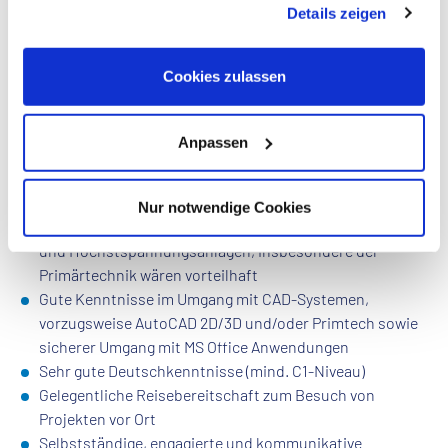
Details zeigen
Verarbeitung Ihrer Daten in den USA ein. Alle weiteren
Informationen zu Cookies finden Sie in unseren
Profil
Datenschutzhinweisen
.
Cookies zulassen
Ingenieur / Bachelor / Master im Bereich Elektrotechnik
oder Wirtschaftsingenieurwesen, idealerweise mit dem
Schwerpunkt Energietechnik oder eine abgeschlossene
Anpassen
Ausbildung zum Techniker m/w/d im
Bereich Elektrotechnik / Energietechnik oder eine
vergleichbare technische Qualifikation (Mechatronik)
Nur notwendige Cookies
Praktische Kenntnisse im Bereich Planung von Hoch-
und Höchstspannungsanlagen, insbesondere der
Primärtechnik wären vorteilhaft
Gute Kenntnisse im Umgang mit CAD-Systemen,
vorzugsweise AutoCAD 2D/3D und/oder Primtech sowie
sicherer Umgang mit MS Office Anwendungen
Sehr gute Deutschkenntnisse (mind. C1-Niveau)
Gelegentliche Reisebereitschaft zum Besuch von
Projekten vor Ort
Selbstständige, engagierte und kommunikative