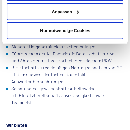
Profil
Anpassen
Abgeschlossene elektrotechnische Ausbildung z.B. als
Elektriker / Elektroniker / Elektromonteur /
Nur notwendige Cookies
Elektroanlagenmonteur m/w/d oder eine vergleichbare
Qualifikation
Sicherer Umgang mit elektrischen Anlagen
Führerschein der Kl. B sowie die Bereitschaft zur An-
und Abreise zum Einsatzort mit dem eigenem PKW
Bereitschaft zu regelmäßigen Montageeinsätzen von MO
- FR im südwestdeutschen Raum inkl.
Auswärtsübernachtungen
Selbständige, gewissenhafte Arbeitsweise
mit Einsatzbereitschaft, Zuverlässigkeit sowie
Teamgeist
Wir bieten