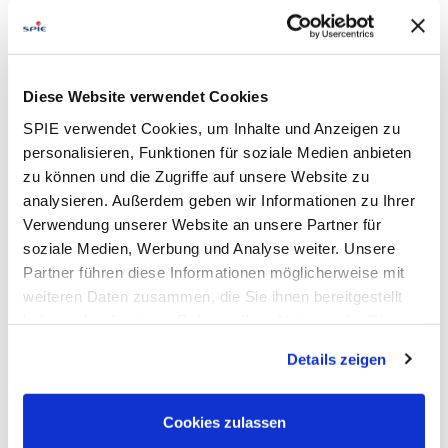
Einsatzort: Weinheim bei Mannheim
Kennziffer: 2025-2383
Arbeitszeit: Vollzeit (unbefristet)
Diese Website verwendet Cookies
SPIE verwendet Cookies, um Inhalte und Anzeigen zu
Aufgaben
personalisieren, Funktionen für soziale Medien anbieten
Montagetätigkeiten von Geräten und Anlagen im Nieder-,
zu können und die Zugriffe auf unsere Website zu
Mittel- und Hochspannungsbereich auf Basis von
analysieren. Außerdem geben wir Informationen zu Ihrer
Planunterlagen
Verwendung unserer Website an unsere Partner für
Unterstützung bei Anschluss- und Inbetriebnahme von
soziale Medien, Werbung und Analyse weiter. Unsere
Hochspannungsgeräten der Primärtechnik
Partner führen diese Informationen möglicherweise mit
Durchführung von Kabelverlegearbeiten (Leistungs- und
weiteren Daten zusammen, die Sie ihnen bereitgestellt
Steuerkabel)
haben oder die sie im Rahmen Ihrer Nutzung der Dienste
Errichtung von Eigenbedarfs-Verteilungen,
gesammelt haben. Dies schließt gegebenenfalls die
Gleichrichtern, Batterieanlagen und Nebenanlagen
Details zeigen
Verarbeitung Ihrer Daten in den USA ein. Alle weiteren
Einbau und Anschluss von Schutz- und
Informationen zu Cookies finden Sie in unseren
Steuerschränken inkl. Leittechnikkomponenten
Datenschutzhinweisen
.
Cookies zulassen