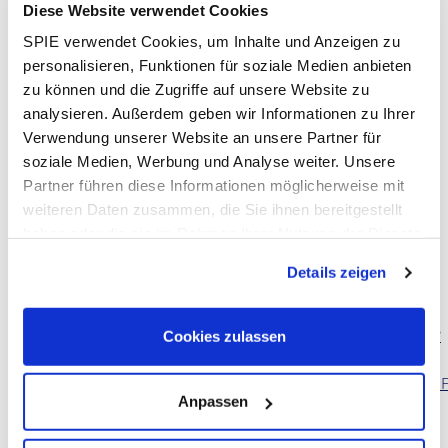
Diese Website verwendet Cookies
Kommunikationsmodelle
Fehleranalyse und Konflikte angemessen lösen
SPIE verwendet Cookies, um Inhalte und Anzeigen zu
personalisieren, Funktionen für soziale Medien anbieten
Dieses Training wird komplett online durchgeführt.
zu können und die Zugriffe auf unsere Website zu
analysieren. Außerdem geben wir Informationen zu Ihrer
Kosten:
950,- €
Verwendung unserer Website an unsere Partner für
Trainer:in:
Nicole Reckmann
soziale Medien, Werbung und Analyse weiter. Unsere
Partner führen diese Informationen möglicherweise mit
Dauer:
weiteren Daten zusammen, die Sie ihnen bereitgestellt
05.09.2025 - 09:00 - 12:30 Uhr
haben oder die sie im Rahmen Ihrer Nutzung der Dienste
29.09.2025 - 09:00 - 16:30 Uhr
gesammelt haben. Dies schließt gegebenenfalls die
28.10.2025 - 09:00 - 12:30 Uhr
Details zeigen
Verarbeitung Ihrer Daten in den USA ein. Alle weiteren
Informationen zu Cookies finden Sie in unseren
Anmeldung
Datenschutzhinweisen
.
unter:
https://forms.office.com/Pages/ResponsePage.aspx?
Cookies zulassen
id=xIt9GL7Da06xO3MO0ru4vJ7Gq-
egt6NAkBcj89PeWfRUMDBTTkE3RkNEUlVCVzRFUUJDUUs2O
Anpassen