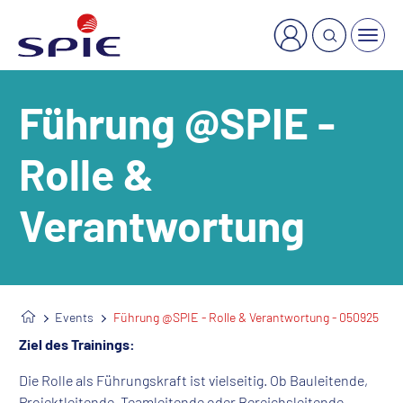
×
Welche Dienstleistung suchen Sie?
Führung @SPIE -
Rolle &
Verantwortung
Events
Führung @SPIE - Rolle & Verantwortung - 050925
Ziel des Trainings:
Die Rolle als Führungskraft ist vielseitig. Ob Bauleitende,
Projektleitende, Teamleitende oder Bereichsleitende,