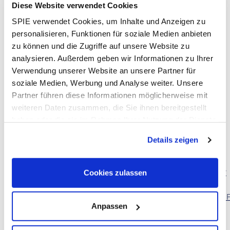
Diese Website verwendet Cookies
Kommunikationsmodelle
Fehleranalyse und Konflikte angemessen lösen
SPIE verwendet Cookies, um Inhalte und Anzeigen zu
personalisieren, Funktionen für soziale Medien anbieten
Dieses Training wird komplett online durchgeführt.
zu können und die Zugriffe auf unsere Website zu
analysieren. Außerdem geben wir Informationen zu Ihrer
Kosten:
950,- €
Verwendung unserer Website an unsere Partner für
Trainer:in:
Nicole Reckmann
soziale Medien, Werbung und Analyse weiter. Unsere
Partner führen diese Informationen möglicherweise mit
Dauer:
weiteren Daten zusammen, die Sie ihnen bereitgestellt
07.04.2025 - 09:00 - 12:30 Uhr
haben oder die sie im Rahmen Ihrer Nutzung der Dienste
06.05.2025 - 09:00 - 16:30 Uhr
gesammelt haben. Dies schließt gegebenenfalls die
13.06.2025 - 09:00 - 12:30 Uhr
Details zeigen
Verarbeitung Ihrer Daten in den USA ein. Alle weiteren
Informationen zu Cookies finden Sie in unseren
Anmeldung
Datenschutzhinweisen
.
unter:
https://forms.office.com/Pages/ResponsePage.aspx?
Cookies zulassen
id=xIt9GL7Da06xO3MO0ru4vJ7Gq-
egt6NAkBcj89PeWfRUMDBTTkE3RkNEUlVCVzRFUUJDUUs2O
Anpassen