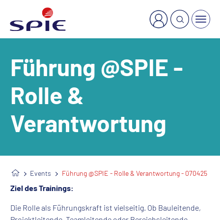
×
Welche Dienstleistung suchen Sie?
Führung @SPIE -
Rolle &
Verantwortung
Events
Führung @SPIE - Rolle & Verantwortung - 070425
Ziel des Trainings:
Die Rolle als Führungskraft ist vielseitig. Ob Bauleitende,
Projektleitende, Teamleitende oder Bereichsleitende,