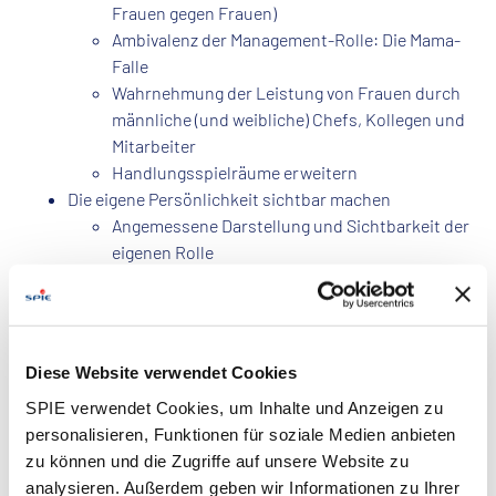
Frauen gegen Frauen)
Ambivalenz der Management-Rolle: Die Mama-
Falle
Wahrnehmung der Leistung von Frauen durch
männliche (und weibliche) Chefs, Kollegen und
Mitarbeiter
Handlungsspielräume erweitern
Die eigene Persönlichkeit sichtbar machen
Angemessene Darstellung und Sichtbarkeit der
eigenen Rolle
Die berufliche Rolle als Schutzschild
Die eigene Wirkung mit der Absicht in Einklang
bringen
Widerstände erkennen und managen
Diese Website verwendet Cookies
Wirksam Grenzen setzen
SPIE verwendet Cookies, um Inhalte und Anzeigen zu
Tools für überzeugende Durchsetzungskraft
personalisieren, Funktionen für soziale Medien anbieten
Reflektion von Werten, Zielen, Ressourcen und
zu können und die Zugriffe auf unsere Website zu
Kompetenzen
analysieren. Außerdem geben wir Informationen zu Ihrer
Die eigenen Visionen und Ziele wirksam