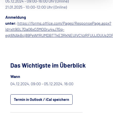
05.12.2024 - 09:00-16:00 Uhr (Online)
21.01.2025 - 10:00-12:00 Uhr (Online)
Anmeldung
unter:
https://forms.office.com/Pages/ResponsePage.aspx?
id=xIt9GL7Da06xO3MO0ru4vJ7Gq-
egt6NAkBcj89PeWfRUMDBTTkE3RkNEUlVCVzRFUUJDUUs2O
Das Wichtigste im Überblick
Wann
04.12.2024, 09:00 - 05.12.2024, 16:00
Termin in Outlook / iCal speichern