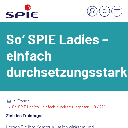
×
Welche Dienstleistung suchen Sie?
So‘ SPIE Ladies –
einfach
durchsetzungsstark
Events
So‘ SPIE Ladies – einfach durchsetzungsstark - 041224
Ziel des Trainings:
Lernen Sie Ihre Kommunikation wirksam und