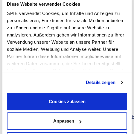
Wie führe ich eine erste Effizienzeinschätzung und
Diese Website verwendet Cookies
Bewertung von CO2 Einsparungen durch?
SPIE verwendet Cookies, um Inhalte und Anzeigen zu
Welcher Nutzen ergibt sich aus der Generierung von
personalisieren, Funktionen für soziale Medien anbieten
Energieeinsparpotenzialen hinsichtlich der
zu können und die Zugriffe auf unsere Website zu
Kundenzufriedenheit?
analysieren. Außerdem geben wir Informationen zu Ihrer
Verwendung unserer Website an unsere Partner für
Kosten:
75,- €
soziale Medien, Werbung und Analyse weiter. Unsere
Trainer:in:
Andreas Queißer, SPIE DZE
Partner führen diese Informationen möglicherweise mit
weiteren Daten zusammen, die Sie ihnen bereitgestellt
Dauer:
haben oder die sie im Rahmen Ihrer Nutzung der Dienste
Präsenz
gesammelt haben. Dies schließt gegebenenfalls die
Details zeigen
30.11.2023 - 09:00-17:00 Uhr
Verarbeitung Ihrer Daten in den USA ein. Alle weiteren
Informationen zu Cookies finden Sie in unseren
Anmeldung unter:
Datenschutzhinweisen
.
Cookies zulassen
https://forms.office.com/Pages/ResponsePage.aspx?
id=xIt9GL7Da06xO3MO0ru4vJ7Gq-
egt6NAkBcj89PeWfRUMDBTTkE3RkNEUlVCVzRFUUJDUUs2O
Anpassen