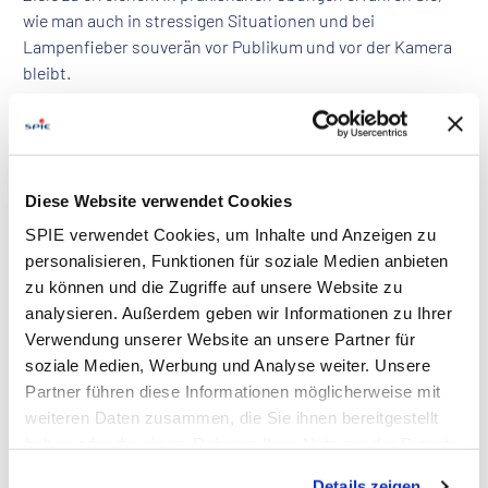
wie man auch in stressigen Situationen und bei
Lampenfieber souverän vor Publikum und vor der Kamera
bleibt.
Inhalte des Trainings:
Die richtige Mischung aus Sachlichkeit und
Persönlichkeit finden
Diese Website verwendet Cookies
Präsenz und Ausstrahlung zeigen
SPIE verwendet Cookies, um Inhalte und Anzeigen zu
Das kleine 1x1 der Körpersprache
personalisieren, Funktionen für soziale Medien anbieten
Stimm- und Sprachtraining
zu können und die Zugriffe auf unsere Website zu
Erhöhte Gesprächskompetenz durch sprachlichen
analysieren. Außerdem geben wir Informationen zu Ihrer
Ausdruck und deutliche Aussprache
Verwendung unserer Website an unsere Partner für
Im Kunden- und Mitarbeitendengespräch überzeugen
soziale Medien, Werbung und Analyse weiter. Unsere
Umgang mit eigenen Fehlern, Lampenfieber und
Partner führen diese Informationen möglicherweise mit
Stress
weiteren Daten zusammen, die Sie ihnen bereitgestellt
Dieses 2-tägige Training wird entweder komplett online
haben oder die sie im Rahmen Ihrer Nutzung der Dienste
oder in Präsenz durchgeführt.
gesammelt haben. Dies schließt gegebenenfalls die
Details zeigen