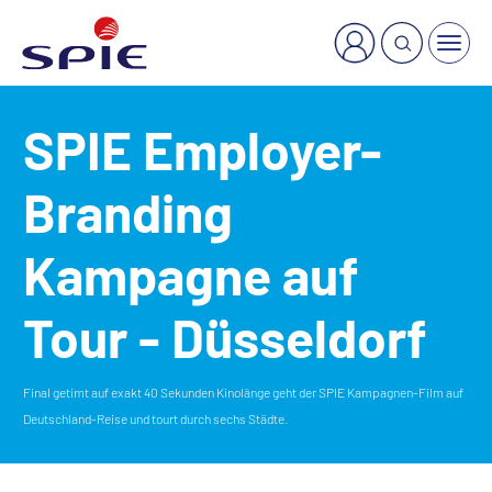
×
Welche Dienstleistung suchen Sie?
SPIE Employer-
Branding
Kampagne auf
Tour - Düsseldorf
Final getimt auf exakt 40 Sekunden Kinolänge geht der SPIE Kampagnen-Film auf
Deutschland-Reise und tourt durch sechs Städte.