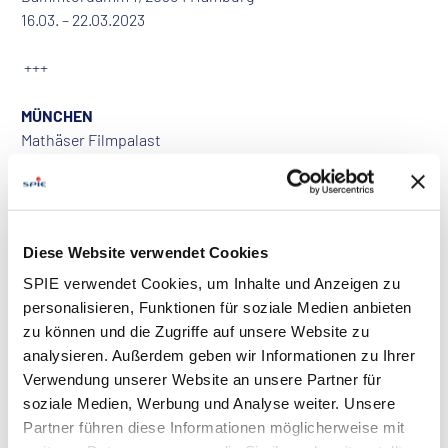
16.03. – 22.03.2023
+++
MÜNCHEN
Mathäser Filmpalast
Bayerstraße 3-5, 80335 München
30.03. – 05.04.2023
+++
Diese Website verwendet Cookies
HANNOVER
SPIE verwendet Cookies, um Inhalte und Anzeigen zu
Cinemaxx Hannover
personalisieren, Funktionen für soziale Medien anbieten
Raschplatz 6 30161 Hannover
zu können und die Zugriffe auf unsere Website zu
13.04. – 19.04.2023
analysieren. Außerdem geben wir Informationen zu Ihrer
Verwendung unserer Website an unsere Partner für
+++
soziale Medien, Werbung und Analyse weiter. Unsere
Partner führen diese Informationen möglicherweise mit