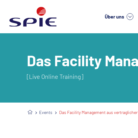
Über uns
We
Das Facility Man
[Live Online Training]
Events
Das Facility Management aus vertraglicher 