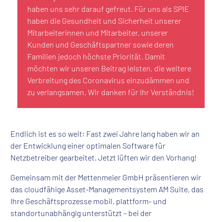
haben uns sehr darauf gefreut. Für uns als SPIE
haben die Gesundheit und Sicherheit unserer
Mitarbeiterinnen und Mitarbeiter, unserer
Kunden und Geschäftspartner sowie deren
Familien jedoch höchste Priorität. Damit
möchten wir unseren Beitrag leisten, die weitere
Verbreitung des Coronavirus einzudämmen und
zu verlangsamen. Wir danken für Ihr Verständnis!
Endlich ist es so weit: Fast zwei Jahre lang haben wir an
der Entwicklung einer optimalen Software für
Netzbetreiber gearbeitet. Jetzt lüften wir den Vorhang!
Gemeinsam mit der Mettenmeier GmbH präsentieren wir
das cloudfähige Asset-Managementsystem AM Suite, das
Ihre Geschäftsprozesse mobil, plattform- und
standortunabhängig unterstützt – bei der