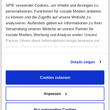
24.03.2020 in Kaiserslautern
SPIE verwendet Cookies, um Inhalte und Anzeigen zu
26.03.2020 in Regensburg
personalisieren, Funktionen für soziale Medien anbieten
zu können und die Zugriffe auf unsere Website zu
Wir freuen uns, Sie auf einem unserer Roadshow-Terminen
analysieren. Außerdem geben wir Informationen zu Ihrer
begrüßen zu dürfen!
Verwendung unserer Website an unsere Partner für
soziale Medien, Werbung und Analyse weiter. Unsere
Zur Anmeldung
Partner führen diese Informationen möglicherweise mit
weiteren Daten zusammen, die Sie ihnen bereitgestellt
haben oder die sie im Rahmen Ihrer Nutzung der Dienste
gesammelt haben. Dies schließt gegebenenfalls die
Details zeigen
Verarbeitung Ihrer Daten in den USA ein. Alle weiteren
Das Wichtigste im Überblick
Informationen zu Cookies finden Sie in unseren
Datenschutzhinweisen
.
Wann
Cookies zulassen
17.03.2020
Anpassen
Termin in Outlook / iCal speichern
Nur notwendige Cookies