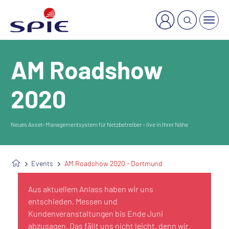
×
Welche Dienstleistung suchen Sie?
AM Roadshow
2020
Neues Asset-Managementsystem für Netzbetreiber – live in Ihrer Nähe
Events
AM Roadshow 2020 - Dortmund
Aus aktuellem Anlass haben wir uns
entschieden, Messen und
Kundenveranstaltungen bis Ende Juni
abzusagen. Das fällt uns nicht leicht, denn wir