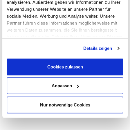
analysieren. Außerdem geben wir Informationen zu Ihrer
Verwendung unserer Website an unsere Partner für
soziale Medien, Werbung und Analyse weiter. Unsere
Sie haben Fragen?
Partner führen diese Informationen möglicherweise mit
Wir helfen Ihnen gerne weiter!
weiteren Daten zusammen, die Sie ihnen bereitgestellt
haben oder die sie im Rahmen Ihrer Nutzung der Dienste
gesammelt haben. Dies schließt gegebenenfalls die
E-Mail schreiben
Details zeigen
Verarbeitung Ihrer Daten in den USA ein. Alle weiteren
Informationen zu Cookies finden Sie in unseren
Datenschutzhinweisen
.
Cookies zulassen
Route
Anpassen
Nur notwendige Cookies