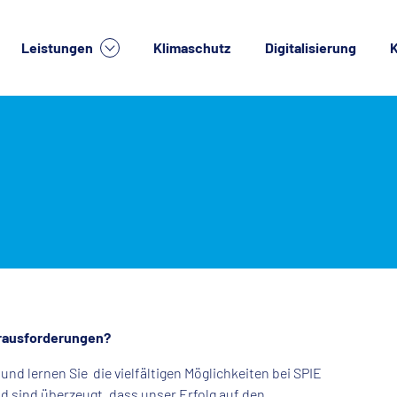
Leistungen
Klimaschutz
Digitalisierung
K
lche Dienstleistung suchen Sie?
erausforderungen?
nd lernen Sie die vielfältigen Möglichkeiten bei SPIE
nd sind überzeugt, dass unser Erfolg auf den