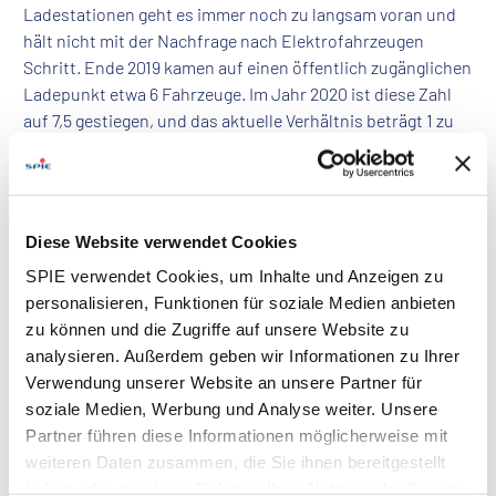
Ladestationen geht es immer noch zu langsam voran und
hält nicht mit der Nachfrage nach Elektrofahrzeugen
Schritt. Ende 2019 kamen auf einen öffentlich zugänglichen
Ladepunkt etwa 6 Fahrzeuge. Im Jahr 2020 ist diese Zahl
auf 7,5 gestiegen, und das aktuelle Verhältnis beträgt 1 zu
11,5. Es ist ein schwacher Trost, dass dieses Problem auch
andere Länder betrifft. Infolgedessen bereitet die
Europäische Union Lösungen vor, die vorsehen, dass die
Gesamtkapazität der öffentlich zugänglichen Stationen in
Diese Website verwendet Cookies
Abhängigkeit von der Anzahl der neu zugelassenen
SPIE verwendet Cookies, um Inhalte und Anzeigen zu
Elektrofahrzeuge erhöht wird.
personalisieren, Funktionen für soziale Medien anbieten
Die noch unzureichende Ladeinfrastruktur veranlasst
zu können und die Zugriffe auf unsere Website zu
immer mehr Unternehmen und Institutionen mit
analysieren. Außerdem geben wir Informationen zu Ihrer
elektrifizierten Fahrzeugflotten, in den Aufbau eigener
Verwendung unserer Website an unsere Partner für
Stationen zu investieren. Obwohl die Investition eine
soziale Medien, Werbung und Analyse weiter. Unsere
gründliche Finanzanalyse und fortgeschrittene technische
Partner führen diese Informationen möglicherweise mit
Arbeiten erfordert, bietet sie langfristig die Unabhängigkeit
weiteren Daten zusammen, die Sie ihnen bereitgestellt
von der öffentlichen Infrastruktur und die Gewissheit, dass
haben oder die sie im Rahmen Ihrer Nutzung der Dienste