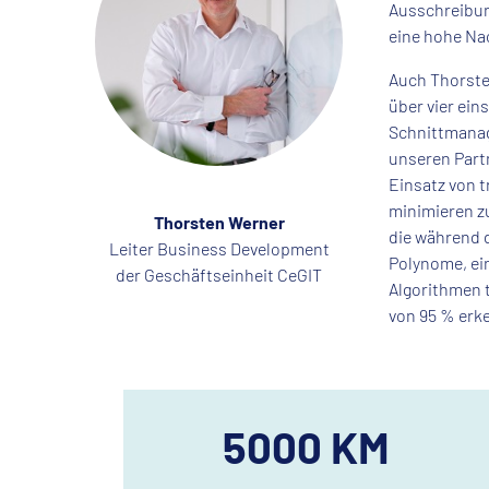
Ausschreibun
eine hohe Na
Auch Thorsten
über vier ein
Schnittmanag
unseren Part
Einsatz von 
minimieren z
Thorsten Werner
die während 
Leiter Business Development
Polynome, ein
der Geschäftseinheit CeGIT
Algorithmen t
von 95 % erk
5000 KM