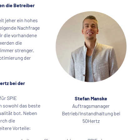
n die Betreiber
it jeher ein hohes
teigende Nachfrage
ir die vorhandene
werden die
 immer strenger.
ptimierung der
ertz bei der
für SPIE
Stefan Manske
n sowohl das beste
Auftragsmanager
ualität bot. Neben
Betrieb/Instandhaltung bei
rch die
50Hertz
itere Vorteile: