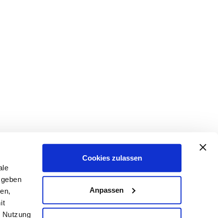
Cookies zulassen
ale
 geben
Anpassen
ien,
it
arriere
r Nutzung