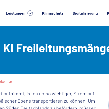
Leistungen
Klimaschutz
Digitalisierung
K
lche Dienstleistung suchen Sie?
 KI Freileitungsmäng
erkennen
 aufnimmt, ist es umso wichtiger, Strom auf
päischer Ebene transportieren zu können. Um
 den Süden Deutschlands zu befördern, müssen