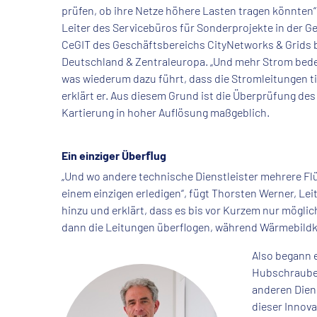
prüfen, ob ihre Netze höhere Lasten tragen könnten“,
Leiter des Servicebüros für Sonderprojekte in der G
CeGIT des Geschäftsbereichs CityNetworks & Grids 
Deutschland & Zentraleuropa. „Und mehr Strom bed
was wiederum dazu führt, dass die Stromleitungen ti
erklärt er. Aus diesem Grund ist die Überprüfung de
Kartierung in hoher Auflösung maßgeblich.
Ein einziger Überﬂug
„Und wo andere technische Dienstleister mehrere Flü
einem einzigen erledigen“, fügt Thorsten Werner, Le
hinzu und erklärt, dass es bis vor Kurzem nur mögli
dann die Leitungen überflogen, während Wärmebildk
Also begann 
Hubschrauber
anderen Diens
dieser Innova