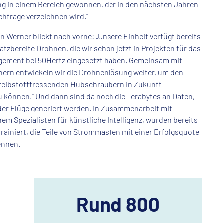
g in einem Bereich gewonnen, der in den nächsten Jahren
chfrage verzeichnen wird.“
 Werner blickt nach vorne: „Unsere Einheit verfügt bereits
satzbereite Drohnen, die wir schon jetzt in Projekten für das
ement bei 50Hertz eingesetzt haben. Gemeinsam mit
nern entwickeln wir die Drohnenlösung weiter, um den
treibstofffressenden Hubschraubern in Zukunft
u können.“ Und dann sind da noch die Terabytes an Daten,
der Flüge generiert werden. In Zusammenarbeit mit
em Spezialisten für künstliche Intelligenz, wurden bereits
rainiert, die Teile von Strommasten mit einer Erfolgsquote
ennen.
Rund 800