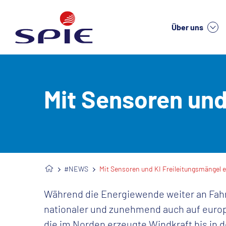
Über uns
We
Mit Sensoren und
#NEWS
Mit Sensoren und KI Freileitungsmängel 
Während die Energiewende weiter an Fahrt
nationaler und zunehmend auch auf euro
die im Norden erzeugte Windkraft bis in