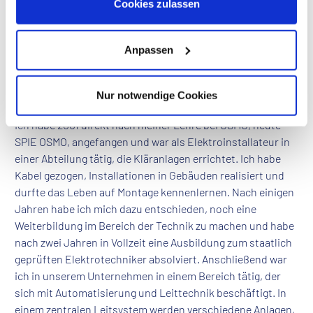
Grundsätzlich ist mein Kollegium das Beste, das man sich
Cookies zulassen
wünschen kann. Der Zusammenhalt im Team ist sehr hoch
und der Umgang miteinander ist angenehm und locker,
Anpassen
aber dennoch sehr zielgerichtet.
Lassen Sie uns auf Ihren Karriereweg blicken. Wie sieht
Nur notwendige Cookies
Ihre bisherige Entwicklung aus?
Ich habe 2001 direkt nach meiner Lehre bei OSMO, heute
SPIE OSMO, angefangen und war als Elektroinstallateur in
einer Abteilung tätig, die Kläranlagen errichtet. Ich habe
Kabel gezogen, Installationen in Gebäuden realisiert und
durfte das Leben auf Montage kennenlernen. Nach einigen
Jahren habe ich mich dazu entschieden, noch eine
Weiterbildung im Bereich der Technik zu machen und habe
nach zwei Jahren in Vollzeit eine Ausbildung zum staatlich
geprüften Elektrotechniker absolviert. Anschließend war
ich in unserem Unternehmen in einem Bereich tätig, der
sich mit Automatisierung und Leittechnik beschäftigt. In
einem zentralen Leitsystem werden verschiedene Anlagen,