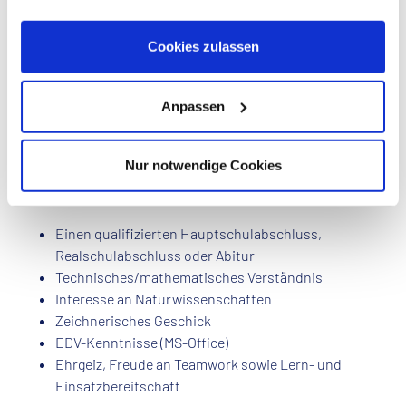
Hochspannungsmasten nach Vorgaben der
Informationen zu Cookies finden Sie in unseren
statischen Berechnung mittels AutoCAD
Datenschutzhinweisen
.
Cookies zulassen
Erstellen zugehöriger Stück-/Stahllisten, Ermittlung
der Volumen und Gewichte sowie Ausführen
zeichnerischer Änderungen nach eindeutigen
Anpassen
Vorgaben
Beurteilen von Fertigungs- und Fügeverfahren sowie
Montagetechniken
Nur notwendige Cookies
Das bringst Du mit:
Einen qualifizierten Hauptschulabschluss,
Realschulabschluss oder Abitur
Technisches/mathematisches Verständnis
Interesse an Naturwissenschaften
Zeichnerisches Geschick
EDV-Kenntnisse (MS-Office)
Ehrgeiz, Freude an Teamwork sowie Lern- und
Einsatzbereitschaft