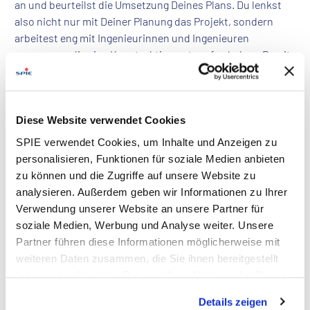
an und beurteilst die Umsetzung Deines Plans. Du lenkst
also nicht nur mit Deiner Planung das Projekt, sondern
arbeitest eng mit Ingenieurinnen und Ingenieuren
zusammen, die eine Konstruktion entworfen haben. Damit
begleitest Du das Projekt auf abwechslungsreiche Weise
bis zum Schluss.
Während Deiner Ausbildung zum Technischen
Diese Website verwendet Cookies
Systemplaner (m/w/d) bei SPIE bist Du Teil eines starken
SPIE verwendet Cookies, um Inhalte und Anzeigen zu
und wachsenden Teams. Unsere enorm hohe
personalisieren, Funktionen für soziale Medien anbieten
Übernahmequote spricht für sich – entscheide Dich jetzt
zu können und die Zugriffe auf unsere Website zu
für Deine Chance auf eine sichere Zukunft bei SPIE.
analysieren. Außerdem geben wir Informationen zu Ihrer
Verwendung unserer Website an unsere Partner für
soziale Medien, Werbung und Analyse weiter. Unsere
Dein Aufgabenbereich
Partner führen diese Informationen möglicherweise mit
Zu Deinen konkreten Aufgaben gehören unter anderem:
weiteren Daten zusammen, die Sie ihnen bereitgestellt
haben oder die sie im Rahmen Ihrer Nutzung der Dienste
Erstellen von maßstabs- und fertigungsgerechten
gesammelt haben. Dies schließt gegebenenfalls die
technischen Zeichnungen für
Details zeigen
Verarbeitung Ihrer Daten in den USA ein. Alle weiteren