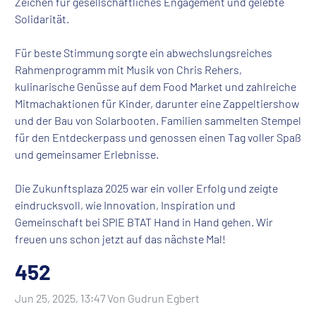
Zeichen für gesellschaftliches Engagement und gelebte
Solidarität.
Für beste Stimmung sorgte ein abwechslungsreiches
Rahmenprogramm mit Musik von Chris Rehers,
kulinarische Genüsse auf dem Food Market und zahlreiche
Mitmachaktionen für Kinder, darunter eine Zappeltiershow
und der Bau von Solarbooten. Familien sammelten Stempel
für den Entdeckerpass und genossen einen Tag voller Spaß
und gemeinsamer Erlebnisse.
Die Zukunftsplaza 2025 war ein voller Erfolg und zeigte
eindrucksvoll, wie Innovation, Inspiration und
Gemeinschaft bei SPIE BTAT Hand in Hand gehen. Wir
freuen uns schon jetzt auf das nächste Mal!
452
Image taken on
Jun 25, 2025, 13:47 Von Gudrun Egbert