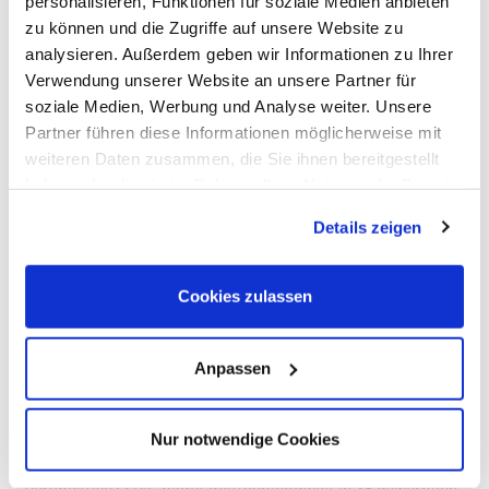
personalisieren, Funktionen für soziale Medien anbieten
zu können und die Zugriffe auf unsere Website zu
analysieren. Außerdem geben wir Informationen zu Ihrer
Verwendung unserer Website an unsere Partner für
soziale Medien, Werbung und Analyse weiter. Unsere
Partner führen diese Informationen möglicherweise mit
weiteren Daten zusammen, die Sie ihnen bereitgestellt
Kommen Sie ins Team SPIE
haben oder die sie im Rahmen Ihrer Nutzung der Dienste
Ob Sie langjährige Technik-Kenntnisse mitbringen oder
gesammelt haben. Dies schließt gegebenenfalls die
sich neu orientieren möchten. Wir freuen uns über
Details zeigen
Verarbeitung Ihrer Daten in den USA ein. Alle weiteren
Bewerbungen von allen, die ihre Expertise für eine
Informationen zu Cookies finden Sie in unseren
klimafreundliche und digitale Zukunft einsetzen wollen.
Datenschutzhinweisen
.
Cookies zulassen
Gestalten Sie gemeinsam mit SPIE die Zukunft!
Anpassen
Ausbildungsplatz gesucht?
Nur notwendige Cookies
Du suchst nach einer spannenden beruflichen
Perspektive? SPIE bildet deutschlandweit in 36 gewerblich-