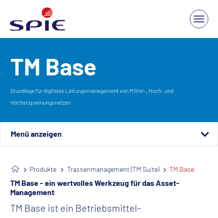
TM Base
Grundlage für digitales Leitungsmanagement von Mittel-, Hoch- und
Höchstspannungsnetzen
Funktionen
Produkte
Trassenmanagement (TM Suite)
TM Base
Schnittstellen
TM Base
- ein wertvolles Werkzeug für das Asset-
Management
Downloads
TM Base ist ein Betriebsmittel-