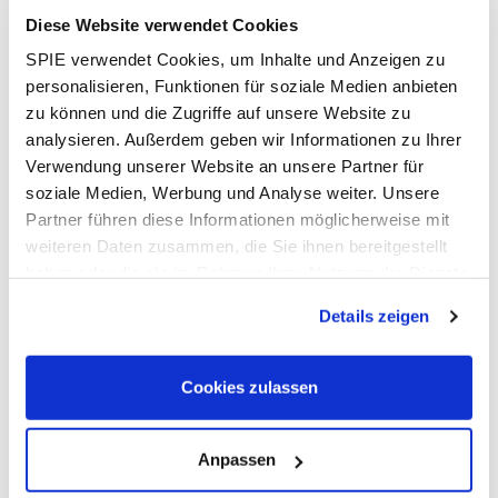
Wussten Sie..?
Diese Website verwendet Cookies
SPIE verwendet Cookies, um Inhalte und Anzeigen zu
Weitere interessante Themen aus unserer Rubrik
personalisieren, Funktionen für soziale Medien anbieten
finden Sie hier!
zu können und die Zugriffe auf unsere Website zu
analysieren. Außerdem geben wir Informationen zu Ihrer
Weitere Themen
Verwendung unserer Website an unsere Partner für
soziale Medien, Werbung und Analyse weiter. Unsere
Partner führen diese Informationen möglicherweise mit
weiteren Daten zusammen, die Sie ihnen bereitgestellt
haben oder die sie im Rahmen Ihrer Nutzung der Dienste
gesammelt haben. Dies schließt gegebenenfalls die
ERFAHREN SIE MEHR
Details zeigen
Verarbeitung Ihrer Daten in den USA ein. Alle weiteren
Unsere Software:
Informationen zu Cookies finden Sie in unseren
Datenschutzhinweisen
.
Alle Infos zu unserem Netzanschlussportal
Cookies zulassen
finden Sie hier!
Zum Infoflyer
Anpassen