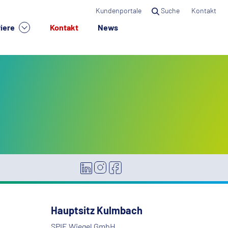
Kundenportale
Suche
Kontakt
riere
Kontakt
News
Hauptsitz Kulmbach
SPIE Wiegel GmbH