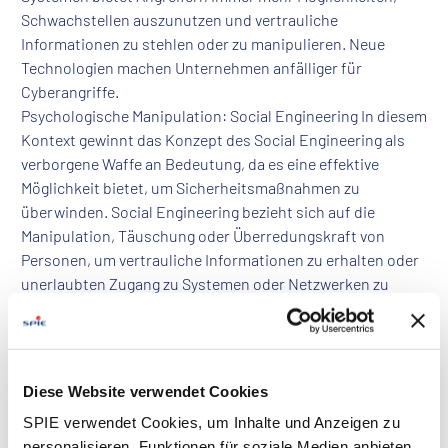
Schwachstellen auszunutzen und vertrauliche
Informationen zu stehlen oder zu manipulieren. Neue
Technologien machen Unternehmen anfälliger für
Cyberangriffe.
Psychologische Manipulation: Social Engineering In diesem
Kontext gewinnt das Konzept des Social Engineering als
verborgene Waffe an Bedeutung, da es eine effektive
Möglichkeit bietet, um Sicherheitsmaßnahmen zu
überwinden. Social Engineering bezieht sich auf die
Manipulation, Täuschung oder Überredungskraft von
Personen, um vertrauliche Informationen zu erhalten oder
unerlaubten Zugang zu Systemen oder Netzwerken zu
erlangen. Bei den informativen Fachvorträgen über die
neuesten Hacker-Trends und einer beeindruckenden Live-
Hacking-Demonstration berichtete das Unternehmen
Sandmann Transporte zudem von seinen eigenen
Diese Website verwendet Cookies
Erfahrungen mit einem Cyberangriff. Dem Unternehmen
SPIE verwendet Cookies, um Inhalte und Anzeigen zu
wurde deutlich, dass solche Angriffe nicht nur große
personalisieren, Funktionen für soziale Medien anbieten