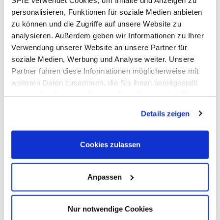
personalisieren, Funktionen für soziale Medien anbieten
zu können und die Zugriffe auf unsere Website zu
analysieren. Außerdem geben wir Informationen zu Ihrer
Verwendung unserer Website an unsere Partner für
soziale Medien, Werbung und Analyse weiter. Unsere
Partner führen diese Informationen möglicherweise mit
weiteren Daten zusammen, die Sie ihnen bereitgestellt
haben oder die sie im Rahmen Ihrer Nutzung der Dienste
gesammelt haben. Dies schließt gegebenenfalls die
Details zeigen
VERANSTALTUNGEN
Verarbeitung Ihrer Daten in den USA ein. Alle weiteren
Informationen zu Cookies finden Sie in unseren
mehr erfahren
Datenschutzhinweisen
.
Cookies zulassen
Anpassen
Nur notwendige Cookies