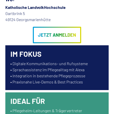
Katholische LandvolkHochschule
Gartbrink 5
49124 Georgsmarienhütte
IM FOKUS
• Digitale Kommunikations- und Rufsysteme
• Sprachassistenz im Pflegealltag mit Alexa
• Integration in bestehende Pflegeprozesse
• Praxisnahe Live-Demos & Best Practices
IDEAL FÜR
• Pflegeheim-Leitungen & Trägervertreter