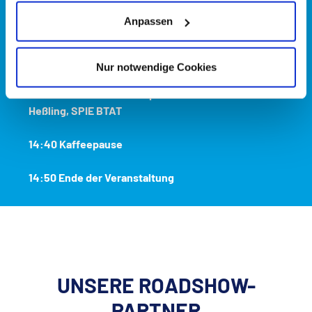
13:40 Kaffeepause
Anpassen
14:00 KI-gestützte Sturz- und Dekubitusprävention
für das Patientenzimmer
Carechamp
Nur notwendige Cookies
14:20 Microsoft 365 Nonprofit Lizenzmodell
Ben
Heßling, SPIE BTAT
14:40 Kaffeepause
14:50 Ende der Veranstaltung
UNSERE ROADSHOW-
PARTNER