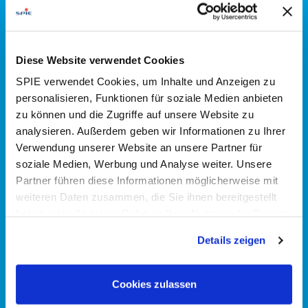
Kommunikation und Entertainment auf Alexa Smart
Properties (ASP)
Dr. Reinhard Lüling, DiscVision
Solutions GmbH
Diese Website verwendet Cookies
11:20 Kaffeepause
SPIE verwendet Cookies, um Inhalte und Anzeigen zu
personalisieren, Funktionen für soziale Medien anbieten
11:40 Sichere mobile Kommunikations- und
zu können und die Zugriffe auf unsere Website zu
Alarmierungsplattform
Marcel Fix, Ascom
analysieren. Außerdem geben wir Informationen zu Ihrer
Deutschland GmbH
Verwendung unserer Website an unsere Partner für
soziale Medien, Werbung und Analyse weiter. Unsere
12:00 Mittagessen
Partner führen diese Informationen möglicherweise mit
weiteren Daten zusammen, die Sie ihnen bereitgestellt
13:00
Erfahrungen bei der Umsetzung von
haben oder die sie im Rahmen Ihrer Nutzung der Dienste
Digitalisierungsprojekten eines Referenzkunden
gesammelt haben. Dies schließt gegebenenfalls die
Details zeigen
Verarbeitung Ihrer Daten in den USA ein. Alle weiteren
13:20 Spracherkennung in der täglichen
Informationen zu Cookies finden Sie in unseren
Dokumentation
Björn Gorniak, Connext
Datenschutzhinweisen
.
Cookies zulassen
Communication GmbH