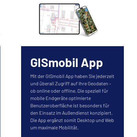
GISmobil App
Mit der GISmobil App haben Sie jederzeit
und überall Zugriff auf Ihre Geodaten -
ob online oder offline. Die speziell für
mobile Endgeräte optimierte
Benutzeroberfläche ist besonders für
den Einsatz im Außendienst konzipiert.
Die App ergänzt somit Desktop und Web
um maximale Mobilität.