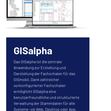
GISalpha
Das GISalpha ist die zentrale
Anwendung zur Erstellung und
Darstellung der Fachschalen für das
GISmobil. Dank zahlreicher
vorkonfigurierter Fachschalen
ermöglicht GISalpha eine
benutzerfreundliche und strukturierte
Verwaltung der Stammdaten für alle
Systeme –ob Web, Desktop oder App.