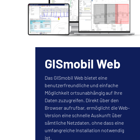
GISmobil Web
Das GISmobil Web bietet eine
benutzerfreundliche und einfache
Möglichkeit ortsunabhängig auf Ihre
Daten zuzugreifen. Direkt über den
Browser aufrufbar, ermöglicht die Web-
Version eine schnelle Auskunft über
sämtliche Netzdaten, ohne dass eine
umfangreiche Installation notwendig
ist.