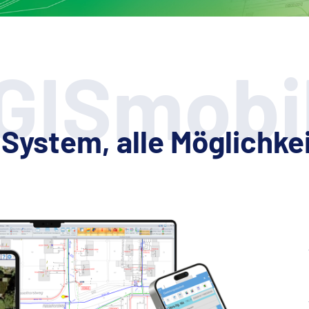
GISmobi
 System, alle Möglichke