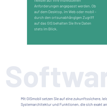
flexibel auf Ihre individuellen
Anforderungen angepasst werden. Ob
auf dem Desktop, im Web oder mobil -
durch den ortsunabhängigen Zugriff
auf das GIS behalten Sie Ihre Daten
stets im Blick.
Softwa
Mit GISmobil setzen Sie auf eine zukunftssichere, l
Systemarchitektur und Funktionen, die sich exakt an