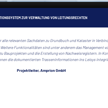
MATIONSSYSTEM ZUR VERWALTUNG VON LEITUNGSRECHTEN
 alle relevanten Sachdaten zu Grundbuch und Kataster in Verbi
Weitere Funktionalitäten sind unter anderem das Management vo
zu Bauprojekten und die Erstellung von Nachweisregistern. In Ko
nen die dokumentierten Trasseninformationen ins Leisys integri
Projektleiter, Amprion GmbH