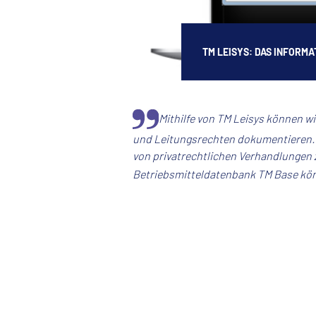
TM LEISYS: DAS INFOR
Mithilfe von
TM Leisys
können wir
und Leitungsrechten dokumentieren. 
von privatrechtlichen Verhandlungen 
Betriebsmitteldatenbank TM Base kön