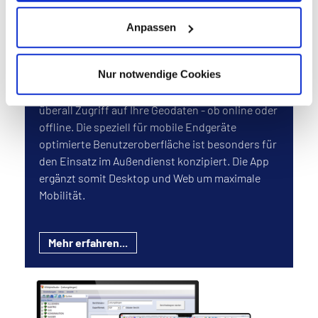
Anpassen
GISmobil App
Nur notwendige Cookies
Mit der GISmobil App haben Sie jederzeit und
überall Zugriff auf Ihre Geodaten - ob online oder
offline. Die speziell für mobile Endgeräte
optimierte Benutzeroberfläche ist besonders für
den Einsatz im Außendienst konzipiert. Die App
ergänzt somit Desktop und Web um maximale
Mobilität.
Mehr erfahren...