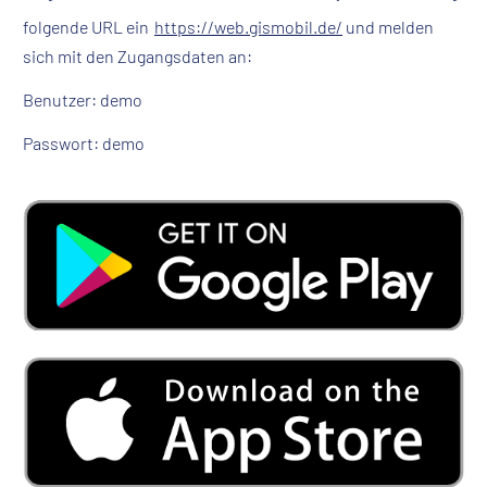
folgende URL ein
https://web.gismobil.de/
und melden
sich mit den Zugangsdaten an:
Benutzer: demo
Passwort: demo