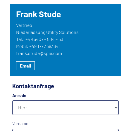
Frank Stude
Vertrieb
Niederlassung Utility Solutions
Tel.: +49 5407 – 504 – 53
Mobil: +49 177 3393641
frank.stude@spie.com
Email
Kontaktanfrage
Anrede
Vorname