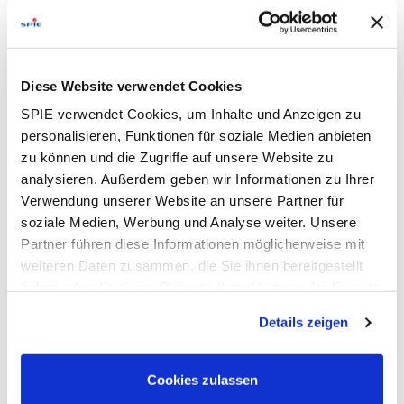
Das GISmobil Web bietet eine
benutzerfreundliche und einfache Möglichkeit
ortsunabhängig auf Ihre Daten zuzugreifen.
Direkt über den Browser aufrufbar, ermöglicht
Diese Website verwendet Cookies
die Web-Version eine schnelle Auskunft über
SPIE verwendet Cookies, um Inhalte und Anzeigen zu
sämtliche Netzdaten, ohne dass eine
personalisieren, Funktionen für soziale Medien anbieten
umfangreiche Installation notwendig ist.
zu können und die Zugriffe auf unsere Website zu
analysieren. Außerdem geben wir Informationen zu Ihrer
Verwendung unserer Website an unsere Partner für
Mehr erfahren...
soziale Medien, Werbung und Analyse weiter. Unsere
Partner führen diese Informationen möglicherweise mit
weiteren Daten zusammen, die Sie ihnen bereitgestellt
haben oder die sie im Rahmen Ihrer Nutzung der Dienste
gesammelt haben. Dies schließt gegebenenfalls die
Details zeigen
Verarbeitung Ihrer Daten in den USA ein. Alle weiteren
Informationen zu Cookies finden Sie in unseren
Datenschutzhinweisen
.
Cookies zulassen