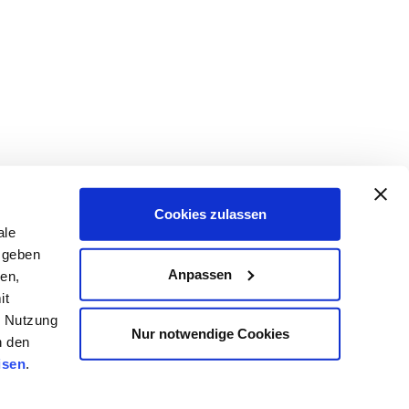
Cookies zulassen
ale
 geben
Anpassen
ien,
it
r Nutzung
Nur notwendige Cookies
n den
isen
.