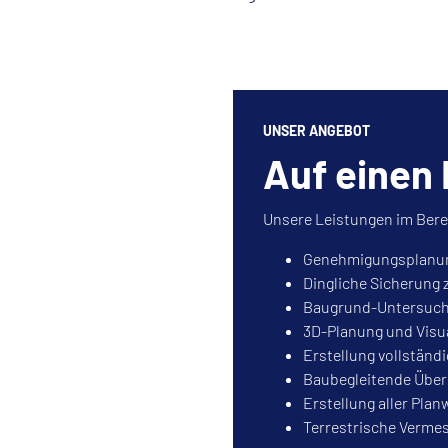
UNSER ANGEBOT
Auf einen 
Unsere Leistungen im Bere
Genehmigungsplanung
Dingliche Sicherung 
Baugrund-Untersuch
3D-Planung und Visua
Erstellung vollständ
Baubegleitende Übe
Erstellung aller Planw
Terrestrische Verme