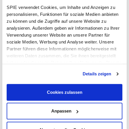
Nur so ist in einer sich ständig verändernden
SPIE verwendet Cookies, um Inhalte und Anzeigen zu
Umwelt der sichere Betrieb möglich.
personalisieren, Funktionen für soziale Medien anbieten
zu können und die Zugriffe auf unsere Website zu
Zur Unterstützung der Netzbetreiber setzt Grid
analysieren. Außerdem geben wir Informationen zu Ihrer
Solutions effiziente Methoden ein. Hierzu
Verwendung unserer Website an unsere Partner für
gehören die Datenerfassung per LIDAR sowie
soziale Medien, Werbung und Analyse weiter. Unsere
Partner führen diese Informationen möglicherweise mit
multisensorale Befliegungen (SkyInspection)
weiteren Daten zusammen, die Sie ihnen bereitgestellt
zur Kontrolle des Leitungsnetzes. Die so
haben oder die sie im Rahmen Ihrer Nutzung der Dienste
erhobenen Daten werden über Schnittstellen
gesammelt haben. Dies schließt gegebenenfalls die
Details zeigen
importiert und in enger Zusammenarbeit mit
Verarbeitung Ihrer Daten in den USA ein. Alle weiteren
Informationen zu Cookies finden Sie in unseren
dem Kunden in standardisierten Workflows
Datenschutzhinweisen
.
Cookies zulassen
prozessiert. Seilmechanische Berechnungen
erfolgen verlässlich im
FM-Profil
.
Anpassen
Durch systematische, weitgehend
automatisierte Aufbereitung der Daten hilft die