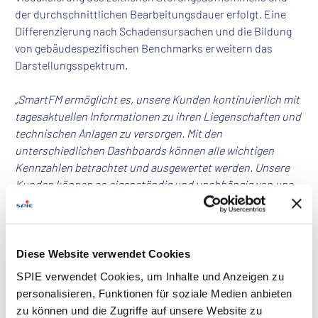
der durchschnittlichen Bearbeitungsdauer erfolgt. Eine
Differenzierung nach Schadensursachen und die Bildung
von gebäudespezifischen Benchmarks erweitern das
Darstellungsspektrum.
„
SmartFM ermöglicht es, unsere Kunden kontinuierlich mit
tagesaktuellen Informationen zu ihren Liegenschaften und
technischen Anlagen zu versorgen. Mit den
unterschiedlichen Dashboards können alle wichtigen
Kennzahlen betrachtet und ausgewertet werden. Unsere
Kunden können so eigenständig und unabhängig von uns
Analysen vornehmen und Reports erstellen
“, erklärt Stefan
Schusterschitz, Leiter der Geschäftseinheit Key Account
Siemens. „
Durch SmartFM erhalten unsere Kunden eine
einheitliche Datenbasis zur besseren Vergleichbarkeit
Diese Website verwendet Cookies
einzelner Liegenschaften. Gerade bei Siemens Real Estate
SPIE verwendet Cookies, um Inhalte und Anzeigen zu
betreuen wir hunderte verschiedene Objekte, die nun mit
personalisieren, Funktionen für soziale Medien anbieten
Hilfe von SmartFM verglichen und ausgewertet werden
zu können und die Zugriffe auf unsere Website zu