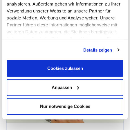
können.
“ Darüber hinaus gibt das neue Reporting-Tool den
analysieren. Außerdem geben wir Informationen zu Ihrer
Kunden von SPIE auch mehr Prüfungssicherheit gegenüber
Verwendung unserer Website an unsere Partner für
den vereinbarten Leistungen und bietet eine verbesserte
soziale Medien, Werbung und Analyse weiter. Unsere
Kommunikationsgrundlage zwischen Kunde und
Partner führen diese Informationen möglicherweise mit
Dienstleister.
weiteren Daten zusammen, die Sie ihnen bereitgestellt
haben oder die sie im Rahmen Ihrer Nutzung der Dienste
gesammelt haben. Dies schließt gegebenenfalls die
Details zeigen
Verarbeitung Ihrer Daten in den USA ein. Alle weiteren
Informationen zu Cookies finden Sie in unseren
Datenschutzhinweisen
.
Cookies zulassen
Anpassen
Nur notwendige Cookies