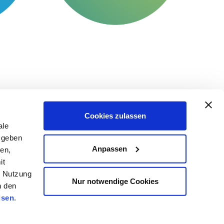
Cookies zulassen
ale
 geben
Anpassen
ien,
it
Contact
r Nutzung
Nur notwendige Cookies
n den
isen
.