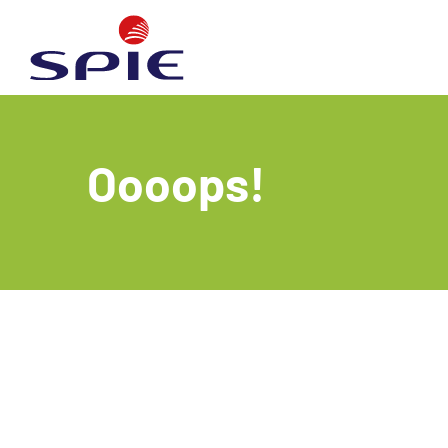
We
Oooops!