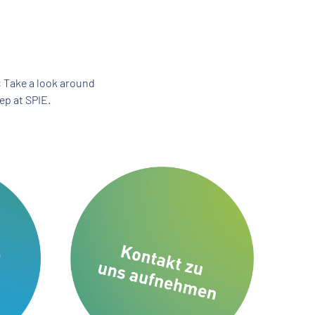
g
y: Take a look around
ep at SPIE.