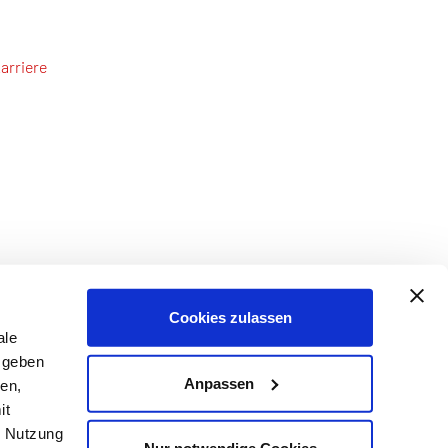
arriere
Cookies zulassen
ale
 geben
Anpassen
ien,
it
r Nutzung