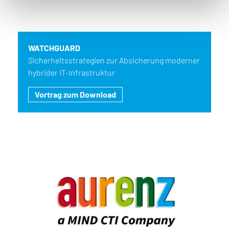
WATCHGUARD
Sicherheitsstrategien zur Absicherung moderner
hybrider IT-Infrastruktur
Vortrag zum Download