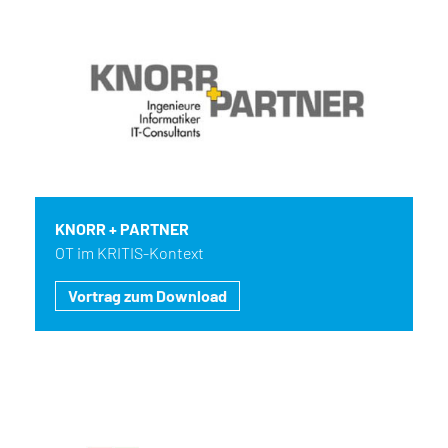
KNORR + PARTNER
OT im KRITIS-Kontext
Vortrag zum Download