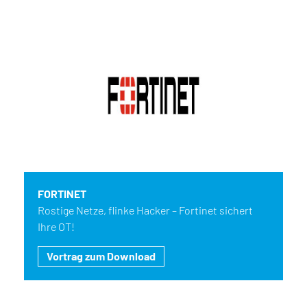
FORTINET
Rostige Netze, flinke Hacker – Fortinet sichert
Ihre OT!
Vortrag zum Download