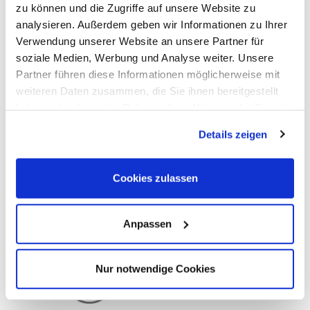
zu können und die Zugriffe auf unsere Website zu
analysieren. Außerdem geben wir Informationen zu Ihrer
Verwendung unserer Website an unsere Partner für
soziale Medien, Werbung und Analyse weiter. Unsere
RUCKUS
Partner führen diese Informationen möglicherweise mit
Wie maschinelles Lernen und künstliche
weiteren Daten zusammen, die Sie ihnen bereitgestellt
Intelligenz Campus Netzwerke performanter
haben oder die sie im Rahmen Ihrer Nutzung der Dienste
machen
gesammelt haben. Dies schließt gegebenenfalls die
Details zeigen
Verarbeitung Ihrer Daten in den USA ein. Alle weiteren
Vortrag zum Download
Informationen zu Cookies finden Sie in unseren
Datenschutzhinweisen
.
Cookies zulassen
Anpassen
Nur notwendige Cookies