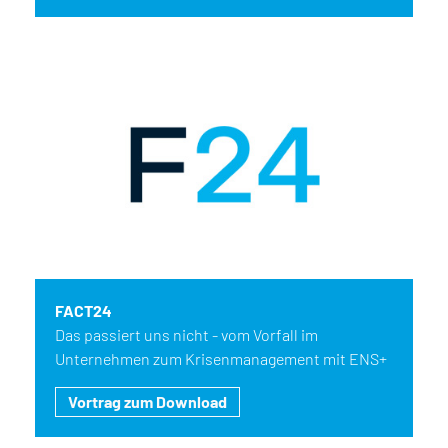
FACT24
Das passiert uns nicht - vom Vorfall im
Unternehmen zum Krisenmanagement mit ENS+
Vortrag zum Download