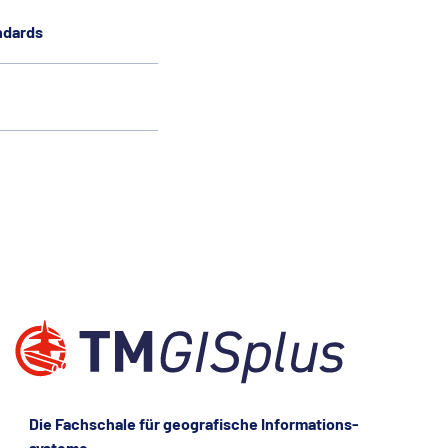
ndards
Die Fachschale für geografische Informations­
systeme